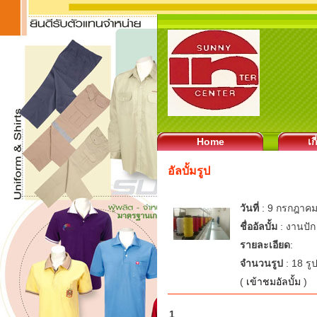
Home
เก
อัลบั้มรูป
วันที่
: 9 กรกฎาคม
ชื่ออัลบั้ม
: งานปัก
รายละเอียด
:
จำนวนรูป
: 18 รู
(
เข้าชมอัลบั้ม
)
1